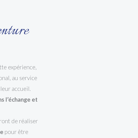
enture
tte expérience,
onal, au service
leur accueil.
s l’échange et
ront de réaliser
ce
pour être