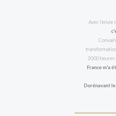
Avec l’envie
c’
Convainc
transformation
2000 heures d
France m’a é
Dorénavant le 