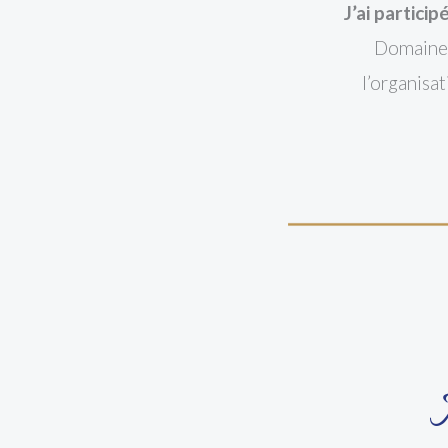
J’ai partici
Domaine d
l’organisat
M