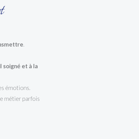
t
nsmettre
.
l soigné et à la
des émotions.
ce métier parfois