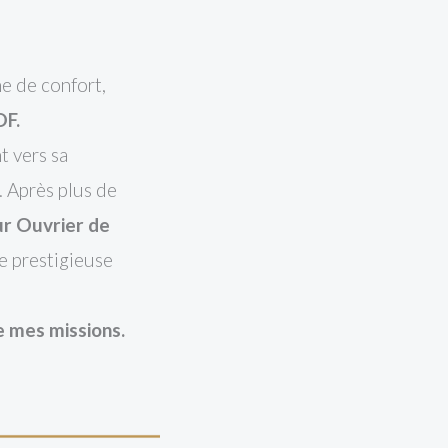
e de confort,
OF.
t vers sa
. Après plus de
eur Ouvrier de
te prestigieuse
e mes missions.