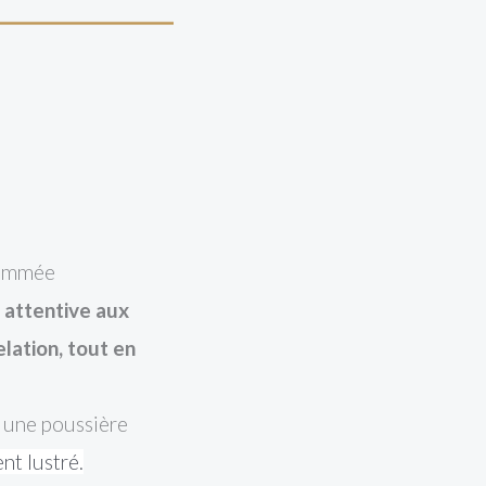
enommée
e attentive aux
elation, tout en
as une poussière
nt lustré.