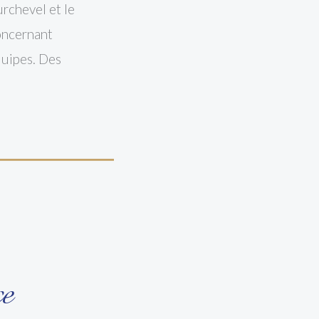
rchevel et le
concernant
équipes. Des
ce