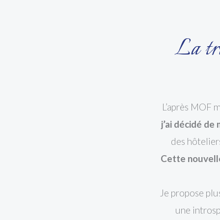
La tr
L’après MOF m’
j’ai décidé de
des hôtelier
Cette nouvell
Je propose plus
une introsp